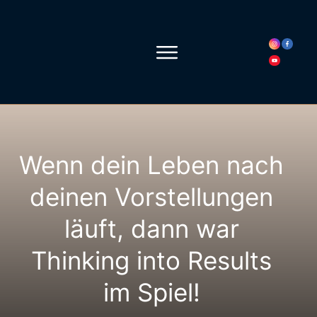
Wenn dein Leben nach
deinen Vorstellungen
läuft, dann war
Thinking into Results
im Spiel!