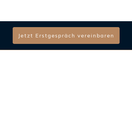
– Sabrina Scheuerling
Jetzt Erstgespräch vereinbaren
Sabrina Scheuerling
Mentorin & Impulsgeberin
für Unternehmerinnen und
selbstständige Frauen