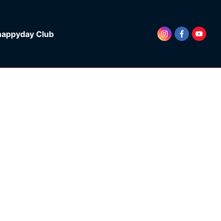
happyday Club
LICH